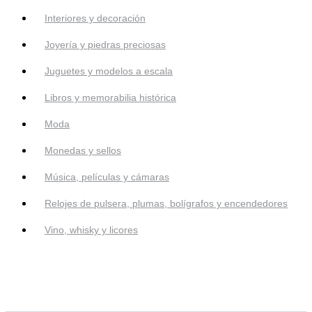
Interiores y decoración
Joyería y piedras preciosas
Juguetes y modelos a escala
Libros y memorabilia histórica
Moda
Monedas y sellos
Música, películas y cámaras
Relojes de pulsera, plumas, bolígrafos y encendedores
Vino, whisky y licores