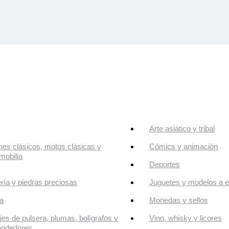
Arte asiático y tribal
es clásicos, motos clásicas y
Cómics y animación
mobilia
Deportes
ría y piedras preciosas
Juguetes y modelos a e
a
Monedas y sellos
jes de pulsera, plumas, bolígrafos y
Vino, whisky y licores
endedores