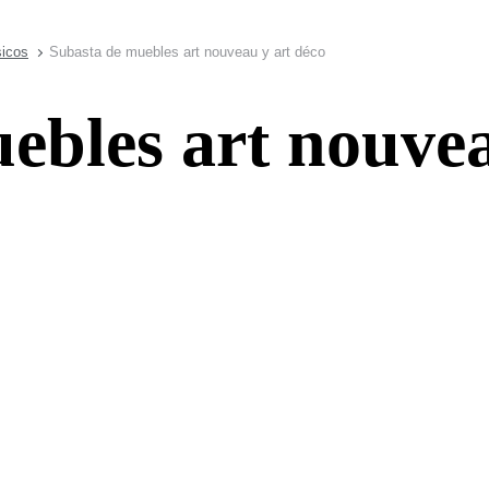
sicos
Subasta de muebles art nouveau y art déco
ebles art nouvea