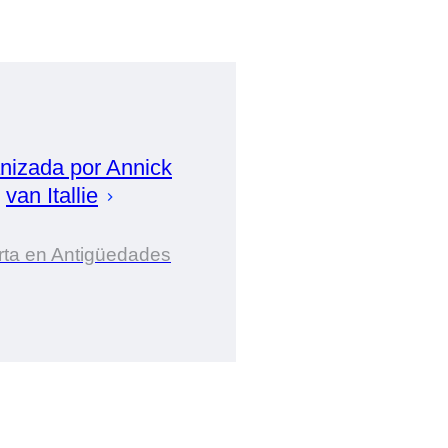
nizada por
Annick
van Itallie
rta en Antigüedades