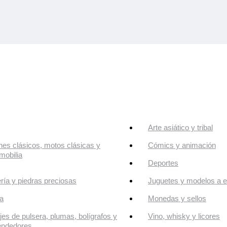
Arte asiático y tribal
es clásicos, motos clásicas y
Cómics y animación
mobilia
Deportes
ría y piedras preciosas
Juguetes y modelos a e
a
Monedas y sellos
jes de pulsera, plumas, bolígrafos y
Vino, whisky y licores
endedores