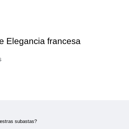
de Elegancia francesa
s
uestras subastas?