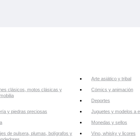
Arte asiático y tribal
es clásicos, motos clásicas y
Cómics y animación
mobilia
Deportes
ría y piedras preciosas
Juguetes y modelos a e
a
Monedas y sellos
jes de pulsera, plumas, bolígrafos y
Vino, whisky y licores
endedores