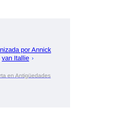
nizada por
Annick
van Itallie
rta en Antigüedades