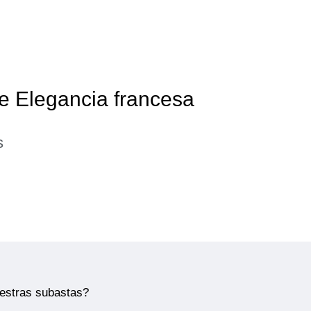
de Elegancia francesa
s
uestras subastas?