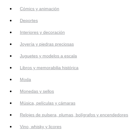
Cómics y animación
Deportes
Interiores y decoración
Joyería y piedras preciosas
Juguetes y modelos a escala
Libros y memorabilia histórica
Moda
Monedas y sellos
Música, películas y cámaras
Relojes de pulsera, plumas, bolígrafos y encendedores
Vino, whisky y licores