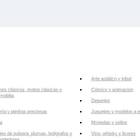
Arte asiático y tribal
es clásicos, motos clásicas y
Cómics y animación
mobilia
Deportes
ría y piedras preciosas
Juguetes y modelos a e
a
Monedas y sellos
jes de pulsera, plumas, bolígrafos y
Vino, whisky y licores
endedores