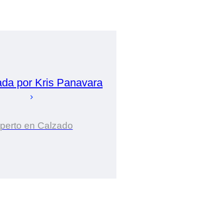
ada por
Kris
Panavara
perto en Calzado