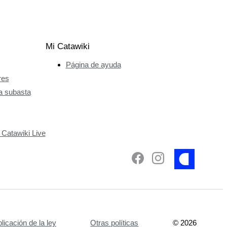
Mi Catawiki
Página de ayuda
res
a subasta
 Catawiki Live
plicación de la ley
Otras políticas
©
2026