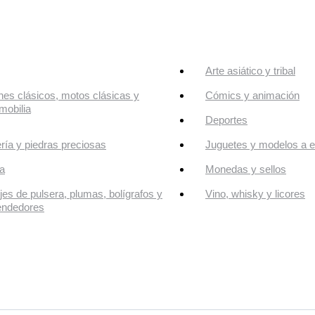
Arte asiático y tribal
es clásicos, motos clásicas y
Cómics y animación
mobilia
Deportes
ría y piedras preciosas
Juguetes y modelos a e
a
Monedas y sellos
jes de pulsera, plumas, bolígrafos y
Vino, whisky y licores
endedores