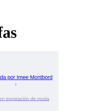
fas
ada por
Imee
Montbord
en Inspiración de moda