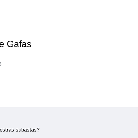
de Gafas
s
uestras subastas?