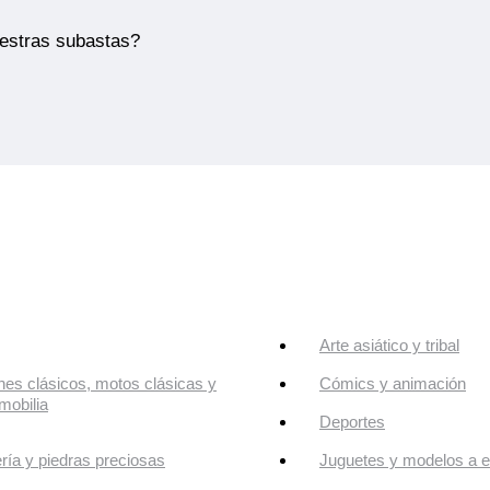
uestras subastas?
Arte asiático y tribal
es clásicos, motos clásicas y
Cómics y animación
mobilia
Deportes
ría y piedras preciosas
Juguetes y modelos a e