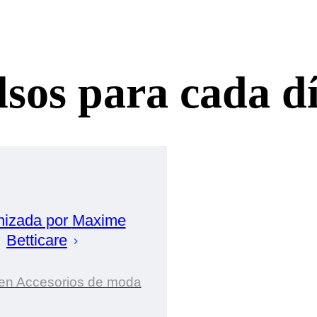
lsos para cada d
nizada por
Maxime
Betticare
 en Accesorios de moda