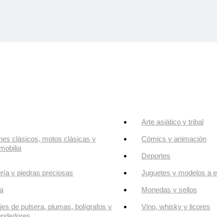
Arte asiático y tribal
es clásicos, motos clásicas y
Cómics y animación
mobilia
Deportes
ría y piedras preciosas
Juguetes y modelos a e
a
Monedas y sellos
jes de pulsera, plumas, bolígrafos y
Vino, whisky y licores
endedores