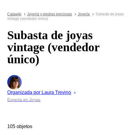
Catawiki
Joyería y piedras preciosas
Joyería
Subasta de joyas
vintage (vendedor único)
Subasta de joyas
vintage (vendedor
único)
Organizada por
Laura
Trevino
Experta en Joyas
105 objetos