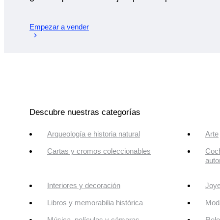
Empezar a vender
Descubre nuestras categorías
Arqueología e historia natural
Arte
Cartas y cromos coleccionables
Coch
auto
Interiores y decoración
Joye
Libros y memorabilia histórica
Mod
Música, películas y cámaras
Relo