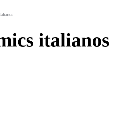
talianos
ics italianos