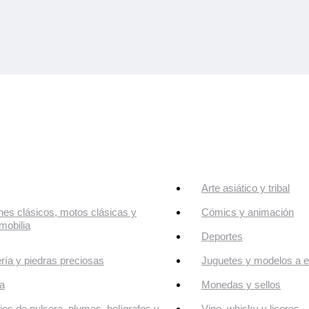
Arte asiático y tribal
es clásicos, motos clásicas y
Cómics y animación
mobilia
Deportes
ría y piedras preciosas
Juguetes y modelos a e
a
Monedas y sellos
jes de pulsera, plumas, bolígrafos y
Vino, whisky y licores