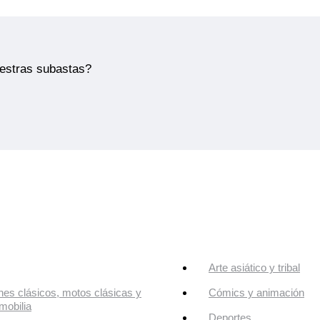
uestras subastas?
Arte asiático y tribal
es clásicos, motos clásicas y
Cómics y animación
mobilia
Deportes