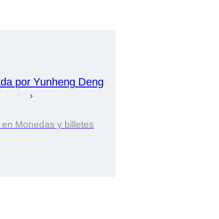
ada por
Yunheng
Deng
 en Monedas y billetes