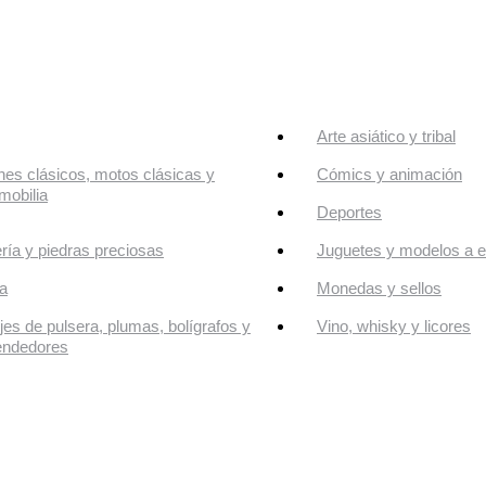
Arte asiático y tribal
es clásicos, motos clásicas y
Cómics y animación
mobilia
Deportes
ría y piedras preciosas
Juguetes y modelos a e
a
Monedas y sellos
jes de pulsera, plumas, bolígrafos y
Vino, whisky y licores
endedores