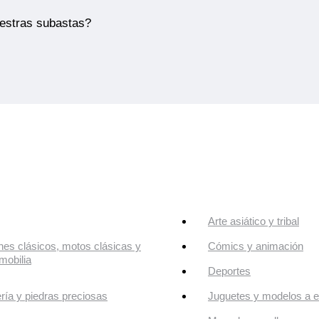
uestras subastas?
Arte asiático y tribal
es clásicos, motos clásicas y
Cómics y animación
mobilia
Deportes
ría y piedras preciosas
Juguetes y modelos a e