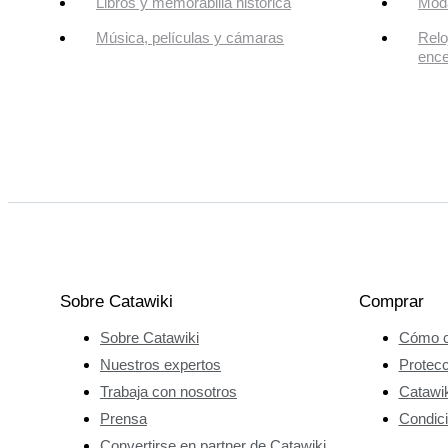
Libros y memorabilia histórica
Mod
Música, películas y cámaras
Relo
enc
Sobre Catawiki
Comprar
Sobre Catawiki
Cómo c
Nuestros expertos
Protec
Trabaja con nosotros
Catawik
Prensa
Condici
Convertirse en partner de Catawiki