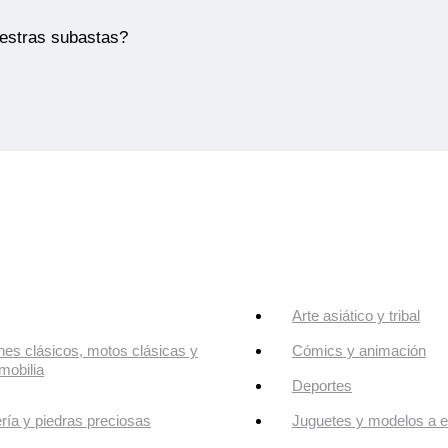
uestras subastas?
Arte asiático y tribal
es clásicos, motos clásicas y
Cómics y animación
mobilia
Deportes
ría y piedras preciosas
Juguetes y modelos a e