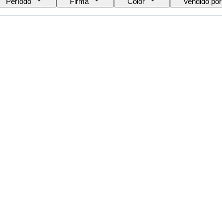
Período
Firma
Color
Vendido por