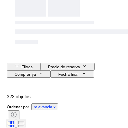
Filtros
Precio de reserva
Comprar ya
Fecha final
Presupuesto
Ubicación
Tamaño
Dimensiones
323 objetos
Objeto
País de origen
Material
Estado
Período
Ordenar por
relevancia
Tema
Técnica
Firma
Encuadernado
Edición
Idioma
Color