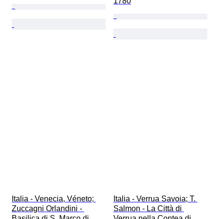
1780
Italia - Venecia, Véneto; 
Italia - Verrua Savoia; T. 
Zuccagni Orlandini - 
Salmon - La Città di 
Basilica di S. Marco di 
Verrua nella Contea di 