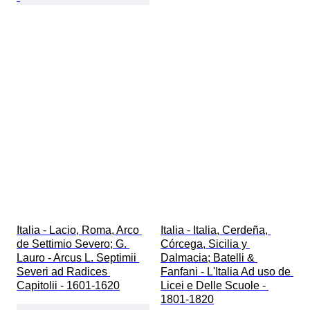
Italia - Lacio, Roma, Arco 
Italia - Italia, Cerdeña, 
de Settimio Severo; G. 
Córcega, Sicilia y 
Lauro - Arcus L. Septimii 
Dalmacia; Batelli & 
Severi ad Radices 
Fanfani - L'Italia Ad uso de 
Capitolii - 1601-1620
Licei e Delle Scuole - 
1801-1820