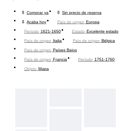
Comprar ya
Sin precio de reserva
Acaba hoy
País de origen
Europa
Período
1621-1650
Estado
Excelente estado
País de origen
Italia
País de origen
Bélgica
País de origen
Países Bajos
País de origen
Francia
Período
1751-1760
Objeto
Mapa