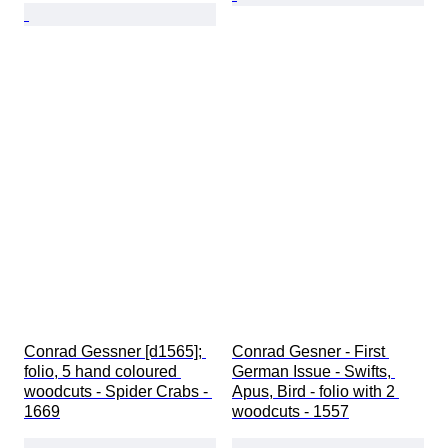
Conrad Gessner [d1565]; 
Conrad Gesner - First 
folio, 5 hand coloured 
German Issue - Swifts, 
woodcuts - Spider Crabs - 
Apus, Bird - folio with 2 
1669
woodcuts - 1557