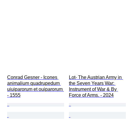
Conrad Gesner - Icones 
Lot- The Austrian Army in 
animalium quadrupedum 
the Seven Years War: 
uiuiparorum et ouiparorum 
Instrument of War & By 
- 1555
Force of Arms. - 2024