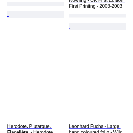
Rowling - UK First Edition 
First Printing - 2003-2003
Herodote. Plutarque. 
Leonhard Fuchs - Large 
Flacelière. - Herodote. 
hand coloured folio - Wild 