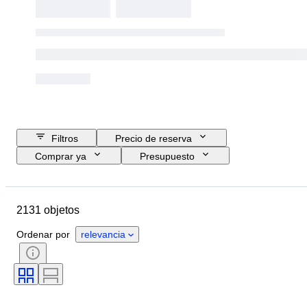
Filtros
Precio de reserva
Comprar ya
Presupuesto
Fecha final
Ubicación
Objeto
País de origen
2131 objetos
Material
Estado
Accesorios
Período
Tema
Estilo
Ordenar por
relevancia
Técnica
Firma
Encuadernado
Edición
Idioma
Color
Serie
Era
Vendido por