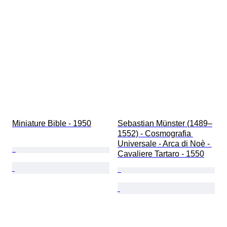
Organización militar
Artista
Deporte
Original / réplica
Creador
Miniature Bible - 1950
Sebastian Münster (1489–
1552) - Cosmografia 
Universale - Arca di Noè - 
Cavaliere Tartaro - 1550