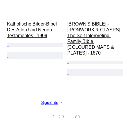
Katholische Bilder-Bibel 
[BROWN'S BIBLE] - 
Des Alten Und Neuen 
[IRONWORK & CLASPS] 
Testamentes - 1909
The Self-Interpreting 
Family Bible 
[COLOURED MAPS & 
PLATES] - 1870
Siguiente
1
2
3
…
89