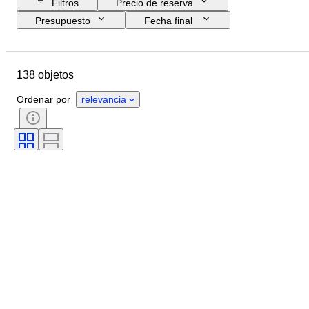
Filtros
Precio de reserva
Presupuesto
Fecha final
Ubicación
Marca
Objeto
País de origen
Material
138 objetos
Estado
Período
Tema
Estilo
Edición
Idioma
Ordenar por
relevancia
Color
Montura del objetivo
Era
Tipo de película
Testado y funcionando