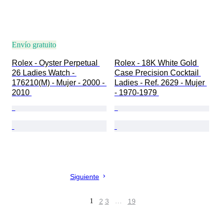
Envío gratuito
Rolex - Oyster Perpetual 
Rolex - 18K White Gold 
26 Ladies Watch - 
Case Precision Cocktail 
176210(M) - Mujer - 2000 - 
Ladies - Ref. 2629 - Mujer 
2010 
- 1970-1979 
Siguiente
1
2
3
…
19