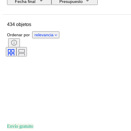
Fecha final
Presupuesto
Ubicación
Marca
Diámetro de la caja
434 objetos
Longitud de la correa del reloj
Objeto
Material
Género
Estado
Ordenar por
relevancia
Período
Color
Movimiento del reloj
Material de la correa del reloj
Modelo
Envío gratuito