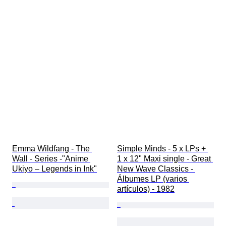
Emma Wildfang - The 
Simple Minds - 5 x LPs + 
Wall - Series -"Anime 
1 x 12" Maxi single - Great 
Ukiyo – Legends in Ink"
New Wave Classics - 
Álbumes LP (varios 
artículos) - 1982