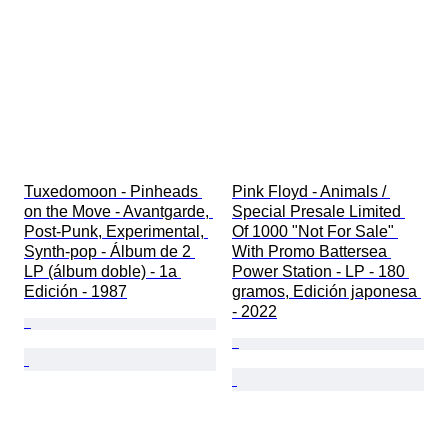
Tuxedomoon - Pinheads 
Pink Floyd - Animals / 
on the Move - Avantgarde, 
Special Presale Limited 
Post-Punk, Experimental, 
Of 1000 "Not For Sale" 
Synth-pop - Álbum de 2 
With Promo Battersea 
LP (álbum doble) - 1a 
Power Station - LP - 180 
Edición - 1987
gramos, Edición japonesa 
- 2022