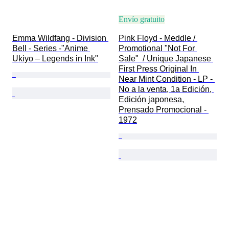
Envío gratuito
Emma Wildfang - Division 
Pink Floyd - Meddle / 
Bell - Series -"Anime 
Promotional "Not For 
Ukiyo – Legends in Ink"
Sale"  / Unique Japanese 
First Press Original In 
Near Mint Condition - LP - 
No a la venta, 1a Edición, 
Edición japonesa, 
Prensado Promocional - 
1972