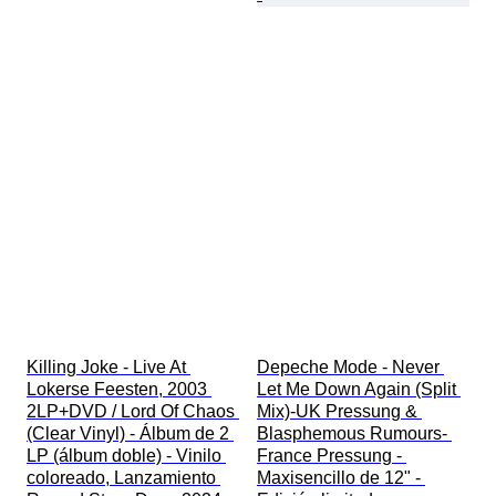
Killing Joke - Live At 
Depeche Mode - Never 
Lokerse Feesten, 2003 
Let Me Down Again (Split 
2LP+DVD / Lord Of Chaos 
Mix)-UK Pressung & 
(Clear Vinyl) - Álbum de 2 
Blasphemous Rumours- 
LP (álbum doble) - Vinilo 
France Pressung - 
coloreado, Lanzamiento 
Maxisencillo de 12" - 