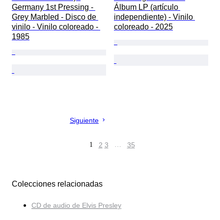
Germany 1st Pressing - 
Álbum LP (artículo 
Grey Marbled - Disco de 
independiente) - Vinilo 
vinilo - Vinilo coloreado - 
coloreado - 2025
1985
Siguiente
1
2
3
…
35
Colecciones relacionadas
CD de audio de Elvis Presley