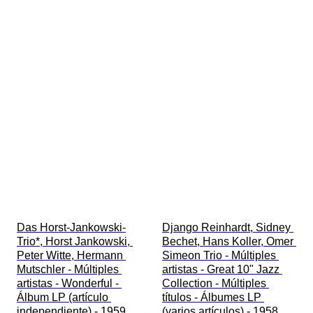
Das Horst-Jankowski-
Django Reinhardt, Sidney 
Trio*, Horst Jankowski, 
Bechet, Hans Koller, Omer 
Peter Witte, Hermann 
Simeon Trio - Múltiples 
Mutschler - Múltiples 
artistas - Great 10" Jazz 
artistas - Wonderful - 
Collection - Múltiples 
Álbum LP (artículo 
títulos - Álbumes LP 
independiente) - 1959
(varios artículos) - 1958