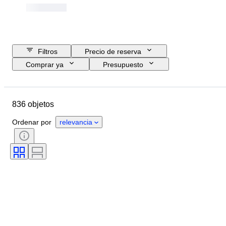
Filtros
Precio de reserva
Comprar ya
Presupuesto
Fecha final
Ubicación
Objeto
País de origen
836 objetos
Material
Estado
Accesorios
Período
Tema
Estilo
Ordenar por
relevancia
Técnica
Firma
Género artístico
Edición
Color
Vendido por
Tipo de memorabilia de música
Testado y funcionando
Pulsando
Era
Artista
sello discográfico
Creador