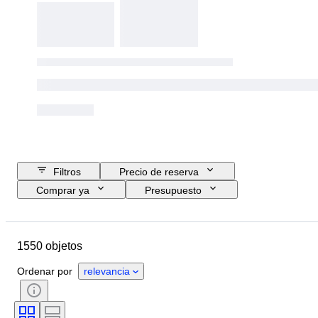
Filtros
Precio de reserva
Comprar ya
Presupuesto
Fecha final
Ubicación
Marca
Objeto
1550 objetos
País de origen
Material
Estado
Accesorios
Período
Ordenar por
relevancia
Tema
Estilo
Técnica
Firma
Edición
Color