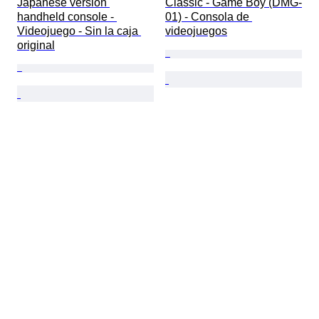
Japanese version 
Classic - Game Boy (DMG-
handheld console - 
01) - Consola de 
Videojuego - Sin la caja 
videojuegos
original