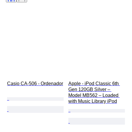
Movimiento del reloj
Serie
Memoria
Vendido por
Era
Artista
Testado y funcionando
Diámetro de la caja
Material de la correa del reloj
Casio CA-506 - Ordenador
Apple - iPod Classic 6th 
Gen 120GB Silver – 
Model MB562 – Loaded 
with Music Library iPod