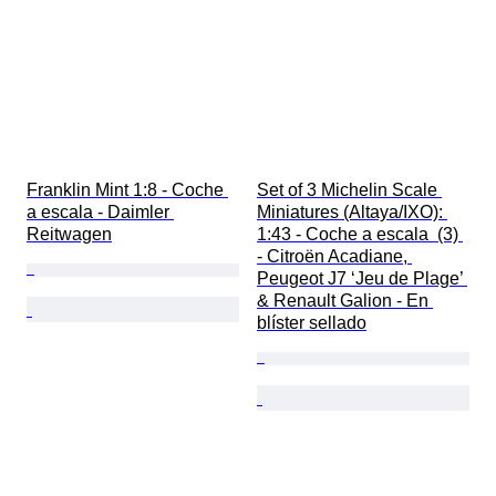
Franklin Mint 1:8 - Coche 
Set of 3 Michelin Scale 
a escala - Daimler 
Miniatures (Altaya/IXO): 
Reitwagen
1:43 - Coche a escala  (3) 
- Citroën Acadiane, 
Peugeot J7 ‘Jeu de Plage’ 
& Renault Galion - En 
blíster sellado