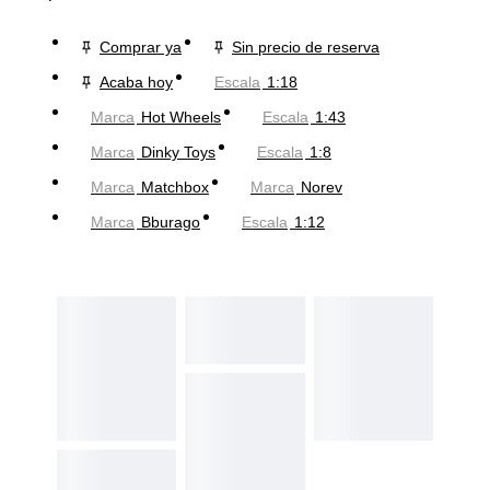
Comprar ya
Sin precio de reserva
Acaba hoy
Escala
1:18
Marca
Hot Wheels
Escala
1:43
Marca
Dinky Toys
Escala
1:8
Marca
Matchbox
Marca
Norev
Marca
Bburago
Escala
1:12