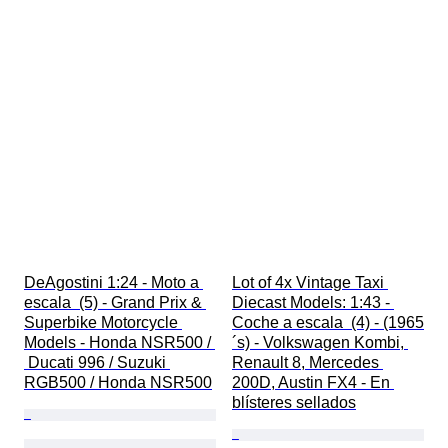
DeAgostini 1:24 - Moto a 
Lot of 4x Vintage Taxi 
escala  (5) - Grand Prix & 
Diecast Models: 1:43 - 
Superbike Motorcycle 
Coche a escala  (4) - (1965
Models - Honda NSR500 / 
´s) - Volkswagen Kombi, 
 Ducati 996 / Suzuki 
Renault 8, Mercedes 
RGB500 / Honda NSR500
200D, Austin FX4 - En 
blísteres sellados