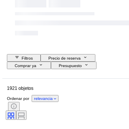
Filtros
Precio de reserva
Comprar ya
Presupuesto
Fecha final
Ubicación
Marca
Objeto
1921 objetos
País de origen
Material
Estado
Accesorios
Período
Ordenar por
relevancia
Tema
Encuadernado
Edición
Idioma
Color
Escala
Tipo de memorabilia de deporte
Testado y funcionando