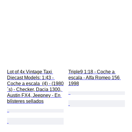
Equipo deportivo
Tipo de automobilia
Deporte
Original / réplica
Era
Lot of 4x Vintage Taxi 
Triple9 1:18 - Coche a 
Diecast Models: 1:43 - 
escala - Alfa Romeo 156 
Coche a escala  (4) - (1980
1998
´s) - Checker, Dacia 1300, 
Austin FX4, Jeepney - En 
blísteres sellados