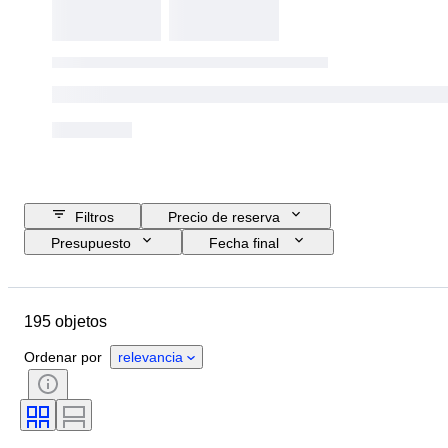
Filtros
Precio de reserva
Presupuesto
Fecha final
Ubicación
Marca
Objeto
País de origen
Estado
195 objetos
Accesorios
Color
Tipo de combustible
Transmisión
Ordenar por
relevancia
CoC (Certificado de Conformidad)
Estado (mecánica)
Estado (chasis y bajos)