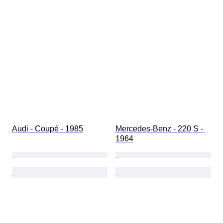
Estado (interior)
Estado (pintura y carrocería)
Colores correctos
Número correcto
Audi - Coupé - 1985
Mercedes-Benz - 220 S - 
1964