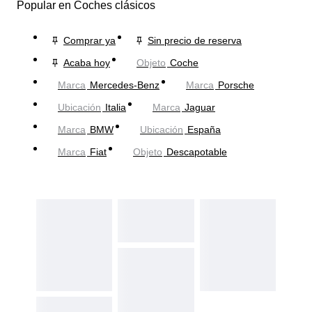
Popular en Coches clásicos
Comprar ya
Sin precio de reserva
Acaba hoy
Objeto
Coche
Marca
Mercedes-Benz
Marca
Porsche
Ubicación
Italia
Marca
Jaguar
Marca
BMW
Ubicación
España
Marca
Fiat
Objeto
Descapotable