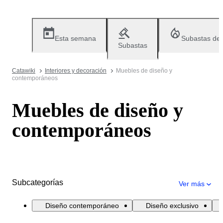
Esta semana
Subastas de
Subastas
Catawiki
Interiores y decoración
Muebles de diseño y
contemporáneos
Muebles de diseño y
contemporáneos
Subcategorías
Ver más
Diseño contemporáneo
Diseño exclusivo