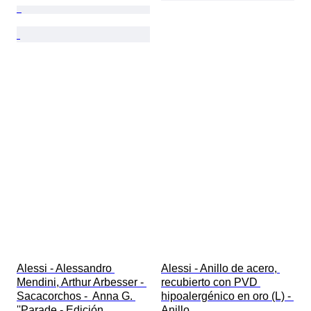
Alessi - Alessandro 
Alessi - Anillo de acero, 
Mendini, Arthur Arbesser - 
recubierto con PVD 
Sacacorchos -  Anna G. 
hipoalergénico en oro (L) - 
''Parade - Edición 
Anillo