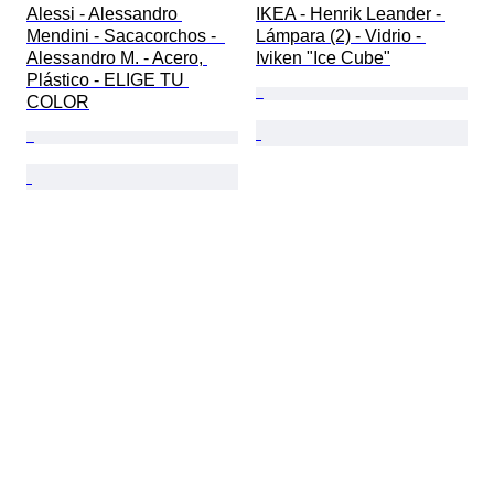
Alessi - Alessandro 
IKEA - Henrik Leander - 
Mendini - Sacacorchos -  
Lámpara (2) - Vidrio - 
Alessandro M. - Acero, 
Iviken "Ice Cube"
Plástico - ELIGE TU 
COLOR