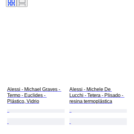
Movimiento del reloj
Era
Vendido por
Artista
Reserva de energía
Con sonido
Creador
Modelo
Alessi - Michael Graves - 
Alessi - Michele De 
Termo - Euclides - 
Lucchi - Tetera - Plisado - 
Plástico, Vidrio
resina termoplástica