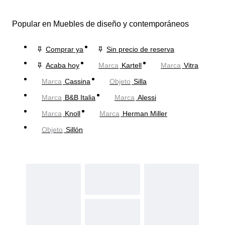
Popular en Muebles de diseño y contemporáneos
Comprar ya
Sin precio de reserva
Acaba hoy
Marca
Kartell
Marca
Vitra
Marca
Cassina
Objeto
Silla
Marca
B&B Italia
Marca
Alessi
Marca
Knoll
Marca
Herman Miller
Objeto
Sillón