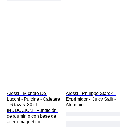
Alessi - Michele De 
Alessi - Philippe Starck - 
Lucchi - Pulcina - Cafetera 
Exprimidor -  Juicy Salif - 
-  6 tazas, 30 cl - 
Aluminio
INDUCCIÓN - Fundición 
de aluminio con base de 
acero magnético