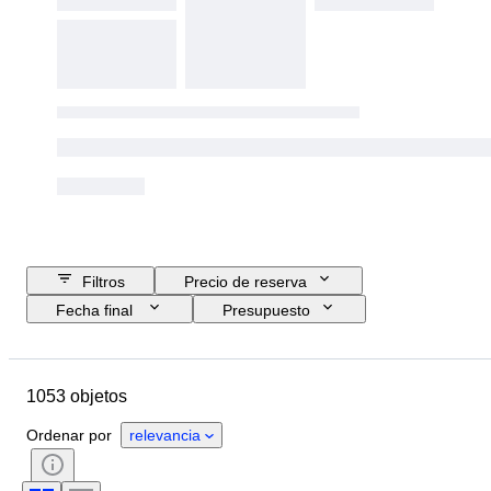
Filtros
Precio de reserva
Fecha final
Presupuesto
Ubicación
Tamaño
Dimensiones
Marca
Objeto
1053 objetos
País de origen
Material
Estado
Accesorios
Período
Ordenar por
relevancia
Tema
Estilo
Técnica
Firma
Edición
Color