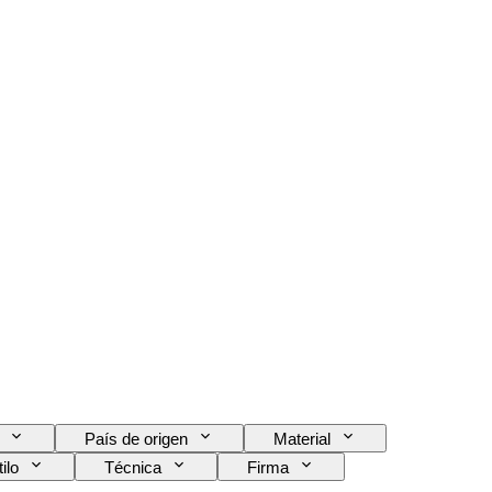
País de origen
Material
ilo
Técnica
Firma