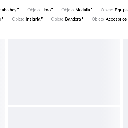
caba hoy
Objeto
Libro
Objeto
Medalla
Objeto
Equipa
r
Objeto
Insignia
Objeto
Bandera
Objeto
Accesorios 