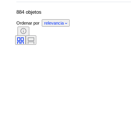
Encuadernado
Edición
Idioma
Diámetro de la caja
Material de la correa del 
884 objetos
Ordenar por
relevancia