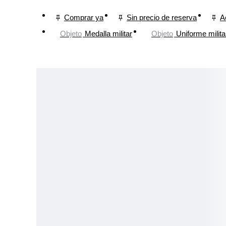
Comprar ya
Sin precio de reserva
A
Objeto
Medalla militar
Objeto
Uniforme milita