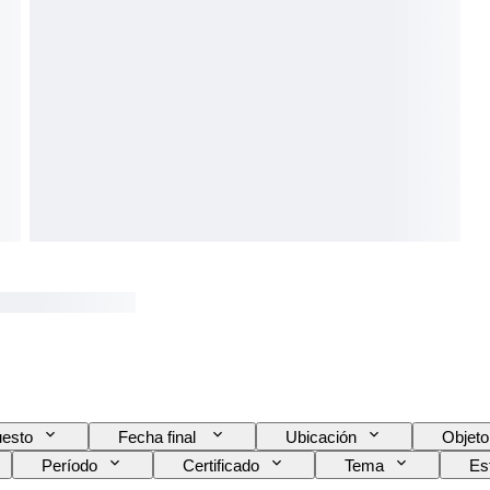
esto
Fecha final
Ubicación
Objeto
Período
Certificado
Tema
Est