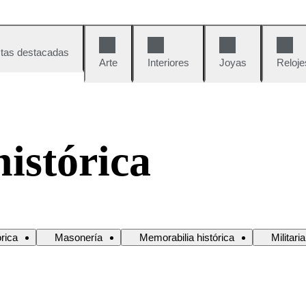
tas destacadas
Arte
Interiores
Joyas
Reloje
istórica
órica
Masonería
Memorabilia histórica
Militaria