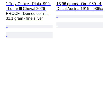
1 Troy Ounce - Plata .999 
13,96 grams - Oro .980 - 4 
- Lunar III Cheval 2026 
Ducat Austria 1915 - 986‰
PROOF - Domed coin - 
31,1 gram - fine silver