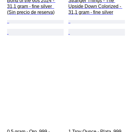
Bond of the 60s 2024 - 
Stranger Things - The 
31,1 gram - fine silver  
Upside Down Colorized - 
(Sin precio de reserva)
31,1 gram - fine silver
0,5 gram - Oro .999 - 
1 Troy Ounce - Plata .999 