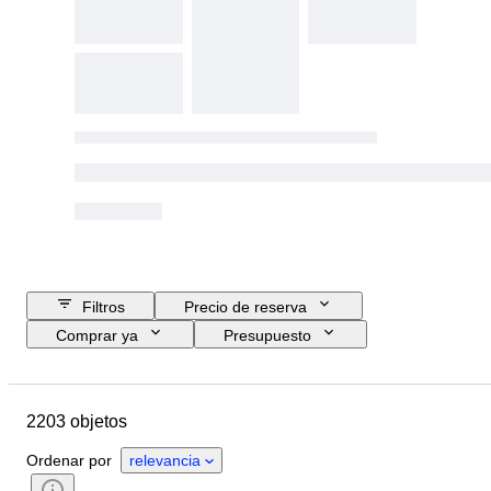
Filtros
Precio de reserva
Comprar ya
Presupuesto
Fecha final
Ubicación
Marca
Objeto
2203 objetos
País de origen
Material
Estado
Accesorios
Ordenar por
relevancia
Certificado
Ley
Tema