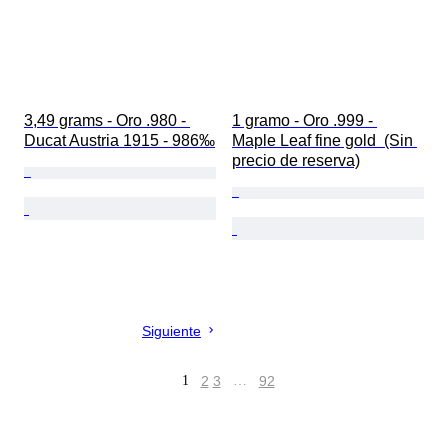
3,49 grams - Oro .980 - 
1 gramo - Oro .999 - 
Ducat Austria 1915 - 986‰
Maple Leaf fine gold  (Sin 
precio de reserva)
Siguiente
1
2
3
…
92