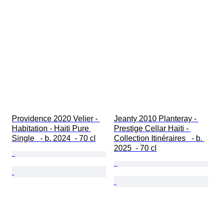
Providence 2020 Velier - 
Jeanty 2010 Planteray - 
Habitation - Haiti Pure 
Prestige Cellar Haiti - 
Single   - b. 2024  - 70 cl
Collection Itinéraires   - b. 
2025  - 70 cl