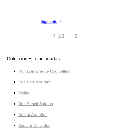
Siguiente
1
2
3
…
9
Colecciones relacionadas
Ron Domaine de Courcelles
Ron Port Mourant
Vodka
Ron Sancti Spíritus
Delord Armañac
Boulard Calvados