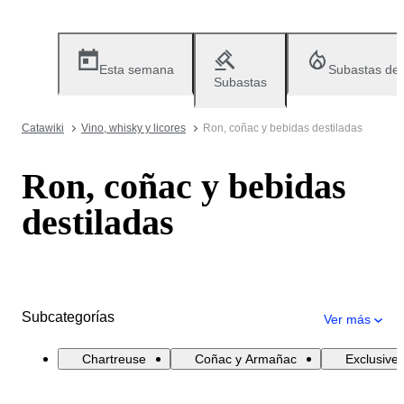
Esta semana
Subastas de
Subastas
Catawiki
Vino, whisky y licores
Ron, coñac y bebidas destiladas
Ron, coñac y bebidas
destiladas
Subcategorías
Ver más
Chartreuse
Coñac y Armañac
Exclusive