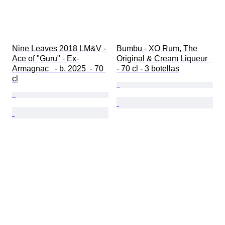
Nine Leaves 2018 LM&V - 
Bumbu - XO Rum, The 
Ace of "Guru" - Ex-
Original & Cream Liqueur  
Armagnac   - b. 2025  - 70 
- 70 cl - 3 botellas
cl