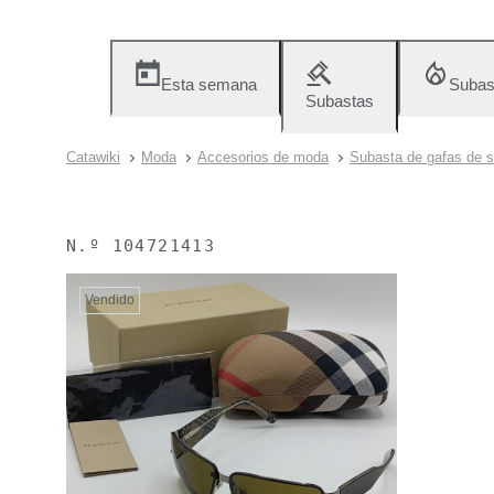
Esta semana
Subas
Subastas
Catawiki
Moda
Accesorios de moda
Subasta de gafas de s
N.º
104721413
Vendido