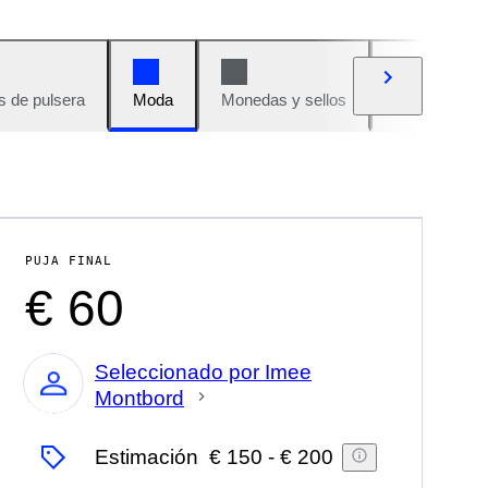
s de pulsera
Moda
Monedas y sellos
Cómics
PUJA FINAL
€ 60
Seleccionado por Imee
Montbord
Experto
Estimación
€ 150
-
€ 200