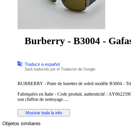
Burberry - B3004 - Gafas
Traducir a español
Será traducido por el Traductor de Google
BURBERRY - Paire de lunettes de soleil modèle B3004 - Très
Fabriquées en Italie - Code produit, authenticité : AY0622590
son chiffon de nettoyage.
La monture est en métal argenté, finition brillante - Les branc
motifs à carreaux sur l'autre face - Le masque est sans montur
Mostrar toda la info
Les verres sont teintés uniformément, avec des micros rayures
Objetos similares
Dimensions : Hauteur du masque 4,8 cm - Largeur du masque
Inscriptions : Burberry Made in Italy CE // B3004 1003/73 6