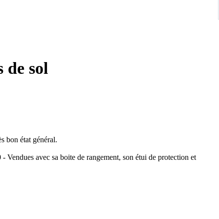
 de sol
 bon état général.
 - Vendues avec sa boite de rangement, son étui de protection et
hes sont en résine couleur vert foncé sur une face et vert avec des
e apparente.
.
 13,5 cm - Longueur des branches 12,5 cm.
5[]12 125.