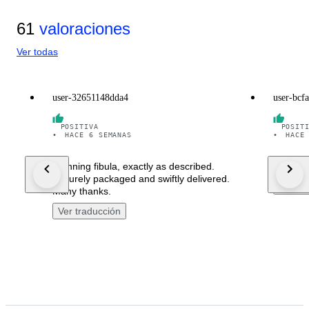
61
valoraciones
Ver todas
user-32651148dda4
user-bcf
POSITIVA
POSIT
•
HACE 6 SEMANAS
•
HACE
Stunning fibula, exactly as described.
Minden r
Securely packaged and swiftly delivered.
Ver tr
Many thanks.
Ver traducción