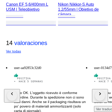
Canon EF 5,6/400mm L
Nikon Nikkor-S Auto
USM | Teleobjetivo
1.2/55mm | Objetivo de
cámara
14
valoraciones
Ver todas
user-aa92853c32d0
user-0134d7
POSITIVA
POSITIVA
•
HACE 5 SEMANAS
•
HACE 7 
Tutto OK. L'oggetto ricevuto è conforme
Thank you s
all'ordine. Durante la spedizione non ci sono
was very we
stati danni. Anche se il packaging risultava un
Seller to 
po' povero di materiali ammortizzanti (solo
Ver tradu
carta di giornale).