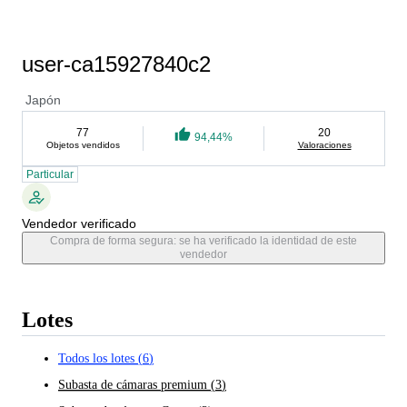
user-ca15927840c2
Japón
77
20
94,44%
Objetos vendidos
Valoraciones
Particular
Vendedor verificado
Compra de forma segura: se ha verificado la identidad de este
vendedor
Lotes
Todos los lotes
(
6
)
Subasta de cámaras premium
(
3
)