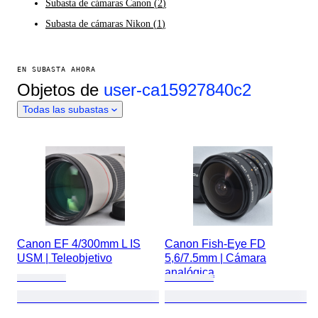
Subasta de cámaras Canon
(
2
)
Subasta de cámaras Nikon
(
1
)
EN SUBASTA AHORA
Objetos de
user-ca15927840c2
Todas las subastas
Canon EF 4/300mm L IS
Canon Fish-Eye FD
USM | Teleobjetivo
5,6/7.5mm | Cámara
analógica