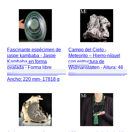
Fascinante espécimen de
Campo del Cielo -
jaspe kambaba - Jaspe
Meteorito – Hierro-níquel
Kambaba en forma
con estructura de
ovalada - Forma libre
Widmanstätten - Altura: 46
pulida - Altura: 300 mm -
mm - Ancho: 42 mm - 117 g
Ancho: 220 mm- 17818 g