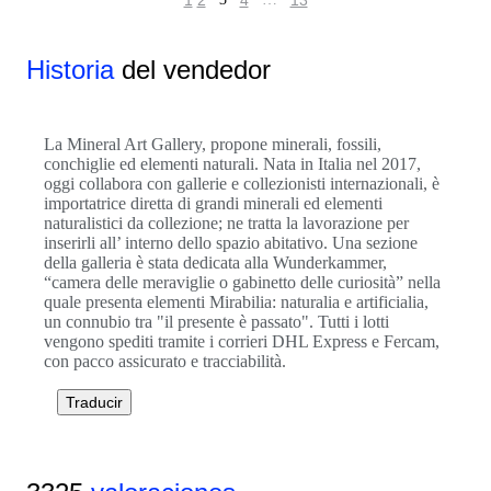
1
2
4
13
Historia
del vendedor
La Mineral Art Gallery, propone minerali, fossili,
conchiglie ed elementi naturali. Nata in Italia nel 2017,
oggi collabora con gallerie e collezionisti internazionali, è
importatrice diretta di grandi minerali ed elementi
naturalistici da collezione; ne tratta la lavorazione per
inserirli all’ interno dello spazio abitativo. Una sezione
della galleria è stata dedicata alla Wunderkammer,
“camera delle meraviglie o gabinetto delle curiosità” nella
quale presenta elementi Mirabilia: naturalia e artificialia,
un connubio tra "il presente è passato". Tutti i lotti
vengono spediti tramite i corrieri DHL Express e Fercam,
con pacco assicurato e tracciabilità.
Traducir