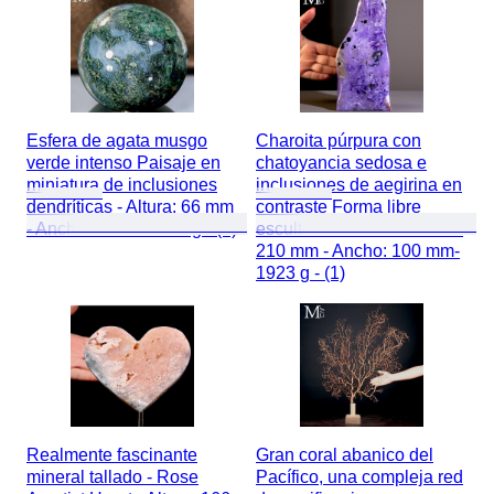
Esfera de agata musgo
Charoita púrpura con
verde intenso Paisaje en
chatoyancia sedosa e
miniatura de inclusiones
inclusiones de aegirina en
dendríticas - Altura: 66 mm
contraste Forma libre
- Ancho: 66 mm- 382 g - (1)
escultórica natural - Altura:
210 mm - Ancho: 100 mm-
1923 g - (1)
Realmente fascinante
Gran coral abanico del
mineral tallado - Rose
Pacífico, una compleja red