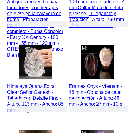
Antiguo compendio para
109 cuentas de jade de 14
fumadores, con herrajes
mm Collar Mala de nefrita
de plata en la calavera de
birmano – Elegancia y
puma - Preparación
Tradición - Altura: 790 mm
taxidérmica de cuerpo
- Ancho: 30 mm- 422 g
completo - Puma Concolor
- Early XX Century - 180
mm - 155 mm - 120 mm -
CITES Apéndice II - Anexo
B en la UE
Himalaya Quartz Extra
Erronea Onyx - Vietnam -
Clear Señor Ganesh -
46 mm - Concha de cauri
Tallado con Detalle Fino -
de colección - Altura: 46
Altura: 113 mm - Ancho: 85
mm - Ancho: 27 mm- 10 g
mm- 401 g