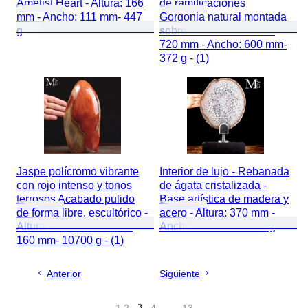
Ametist Heart - Altura: 166
de ramificaciones
mm - Ancho: 111 mm- 447
Gorgonia natural montada
g
sobre una base - Altura:
720 mm - Ancho: 600 mm-
372 g - (1)
Jaspe polícromo vibrante
Interior de lujo - Rebanada
con rojo intenso y tonos
de ágata cristalizada -
terrosos Acabado pulido
Base artística de madera y
de forma libre, escultórico -
acero - Altura: 370 mm -
Altura: 330 mm - Ancho:
Ancho: 225 mm- 1551 g
160 mm- 10700 g - (1)
Anterior
Siguiente
3
…