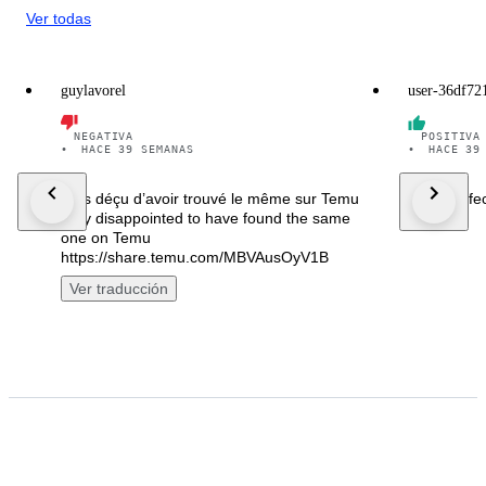
Ver todas
guylavorel
user-36df72
NEGATIVA
POSITIVA
•
HACE 39 SEMANAS
•
HACE 39
Très déçu d’avoir trouvé le même sur Temu
Todo perfe
Very disappointed to have found the same
one on Temu
https://share.temu.com/MBVAusOyV1B
Ver traducción