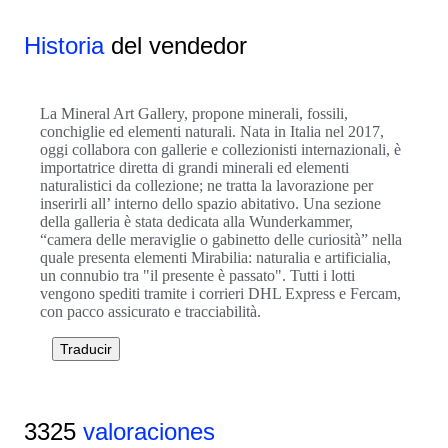
Historia
del vendedor
La Mineral Art Gallery, propone minerali, fossili,
conchiglie ed elementi naturali. Nata in Italia nel 2017,
oggi collabora con gallerie e collezionisti internazionali, è
importatrice diretta di grandi minerali ed elementi
naturalistici da collezione; ne tratta la lavorazione per
inserirli all’ interno dello spazio abitativo. Una sezione
della galleria è stata dedicata alla Wunderkammer,
“camera delle meraviglie o gabinetto delle curiosità” nella
quale presenta elementi Mirabilia: naturalia e artificialia,
un connubio tra "il presente è passato". Tutti i lotti
vengono spediti tramite i corrieri DHL Express e Fercam,
con pacco assicurato e tracciabilità.
Traducir
3325
valoraciones