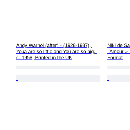
Andy Warhol (after) - (1928-1987), 
Niki de Sai
Youa are so little and You are so big, 
l'Amour » 
c. 1958, Printed in the UK
Format