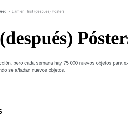
ared
Damien Hirst (después) Pósters
(después) Póster
cción, pero cada semana hay 75 000 nuevos objetos para ex
uando se añadan nuevos objetos.
s