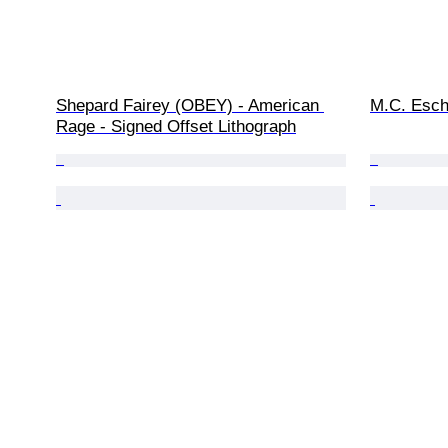
Shepard Fairey (OBEY) - American 
M.C. Esche
Rage - Signed Offset Lithograph