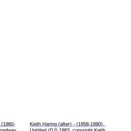
 (1960-
Keith Haring (after) - (1958-1990), 
roadway 
Untitled (DJ) 1983, copyright Keith 