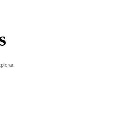
s
plorar.