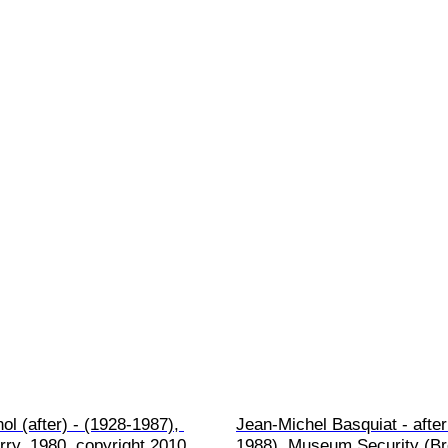
l (after) - (1928-1987), 
Jean-Michel Basquiat - after
ry, 1980, copyright 2010 
1988), Museum Security (B