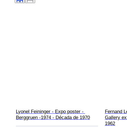
Lyonel Feininger - Expo poster - 
Fernand Le
Berggruen -1974 - Década de 1970
Gallery ex
1962