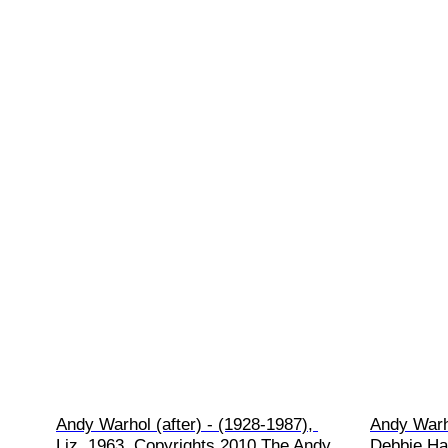
Andy Warhol (after) - (1928-1987), 
Andy Warho
Liz, 1963, Copyrights 2010 The Andy 
Debbie Har