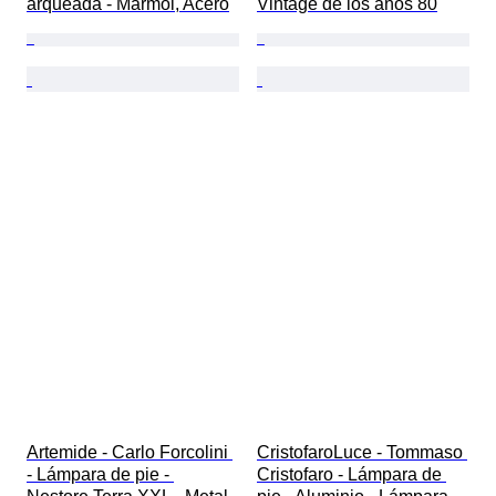
arqueada - Mármol, Acero
Vintage de los años 80
Artemide - Carlo Forcolini 
CristofaroLuce - Tommaso 
- Lámpara de pie - 
Cristofaro - Lámpara de 