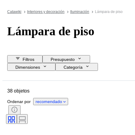
Catawiki
Interiores y decoración
Iluminación
Lámpara de piso
Lámpara de piso
Filtros
Presupuesto
Dimensiones
Categoría
Precio de reserva
Fecha final
Ubicación
Marca
Objeto
38 objetos
País de origen
Material
Estado
Período
Estilo
Ordenar por
recomendado
Color
Vendido por
Era
Creador