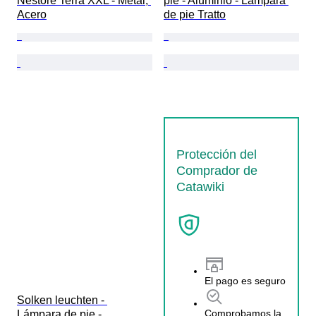
Nestore Terra XXL - Metal, 
pie - Aluminio - Lámpara 
Acero
de pie Tratto
Protección del
Comprador de
Catawiki
El pago es seguro
Solken leuchten - 
Comprobamos la
Lámpara de pie - 