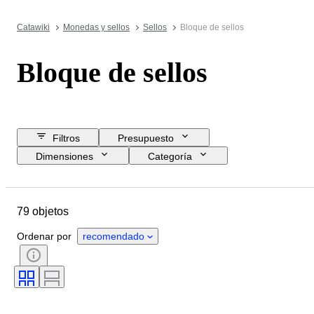
Catawiki
Monedas y sellos
Sellos
Bloque de sellos
Bloque de sellos
Filtros
Presupuesto
Dimensiones
Categoría
Precio de reserva
Comprar ya
Fecha final
Ubicación
79 objetos
Objeto
País de origen
Estado
Tema
Era
Ordenar por
recomendado