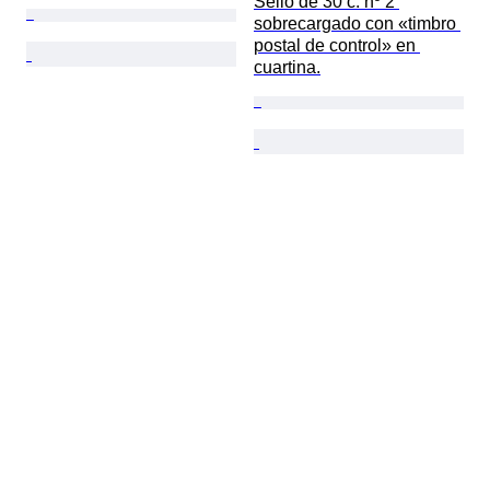
Sello de 30 c. nº 2 
sobrecargado con «timbro 
postal de control» en 
cuartina.