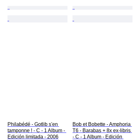
Philabédé - Gotlib s'en 
Bob et Bobette - Amphoria 
tamponne ! - C - 1 Album - 
T6 - Barabas + 8x ex-libris 
Edición limitada - 2006
- C - 1 Album - Edición 