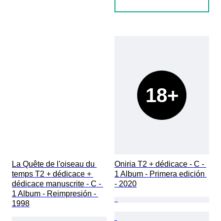
18+
La Quête de l'oiseau du 
Oniria T2 + dédicace - C - 
temps T2 + dédicace + 
1 Album - Primera edición 
dédicace manuscrite - C - 
- 2020
1 Album - Reimpresión - 
1998