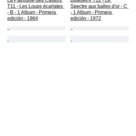
La Patrouille des Castors 
Blueberry T12 - Le 
T11 - Les Loups écarlates 
Spectre aux balles d'or - C 
- B - 1 Album - Primera 
- 1 Album - Primera 
edición - 1964
edición - 1972