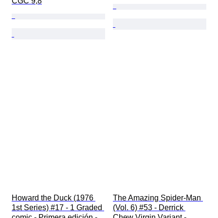
CGC 9,8
Howard the Duck (1976 
The Amazing Spider-Man 
1st Series) #17 - 1 Graded 
(Vol. 6) #53 - Derrick 
comic - Primera edición - 
Chew Virgin Variant - 