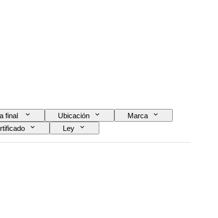
a final
Ubicación
Marca
rtificado
Ley