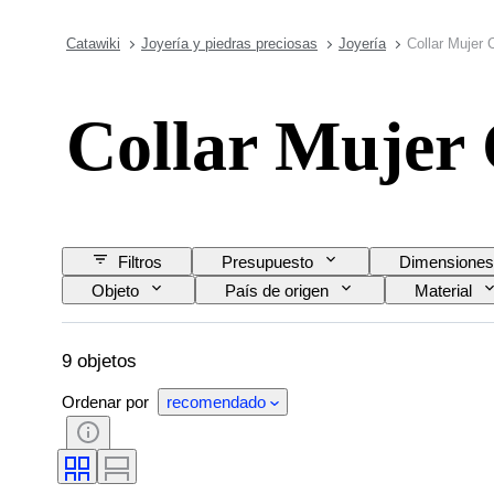
Catawiki
Joyería y piedras preciosas
Joyería
Collar Mujer 
Collar Mujer
Filtros
Presupuesto
Dimensiones
Objeto
País de origen
Material
Tipo de diamante
Era
Modelo
9 objetos
Ordenar por
recomendado