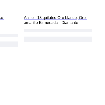
co 
Anillo - 18 quilates Oro blanco, Oro 
 - 
amarillo Esmeralda - Diamante