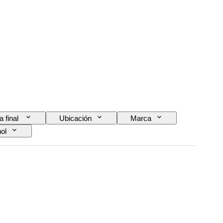
a final
Ubicación
Marca
hol