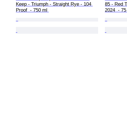
Keep - Triumph - Straight Rye - 104 
85 - Red T
Proof  - 750 ml 
2024  - 75 