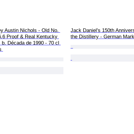
y Austin Nichols - Old No. 
Jack Daniel's 150th Annivers
6.6 Proof & Real Kentucky 
the Distillery - German Marke
- b. Década de 1990 - 70 cl 
s 