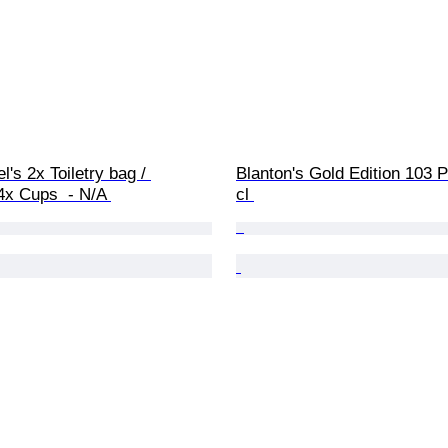
l's 2x Toiletry bag / 
Blanton's Gold Edition 103 Pr
x Cups  - N/A 
cl 