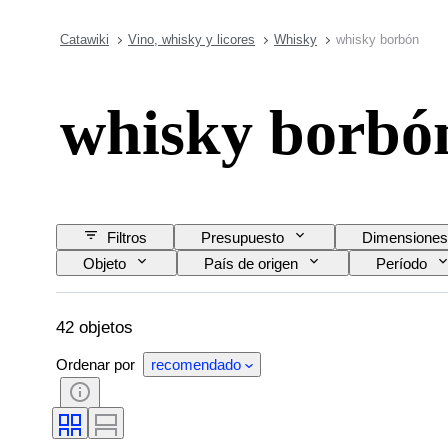
Catawiki
Vino, whisky y licores
Whisky
whisky borbón
whisky borbó
Filtros
Presupuesto
Dimensiones
Objeto
País de origen
Período
42 objetos
Ordenar por
recomendado