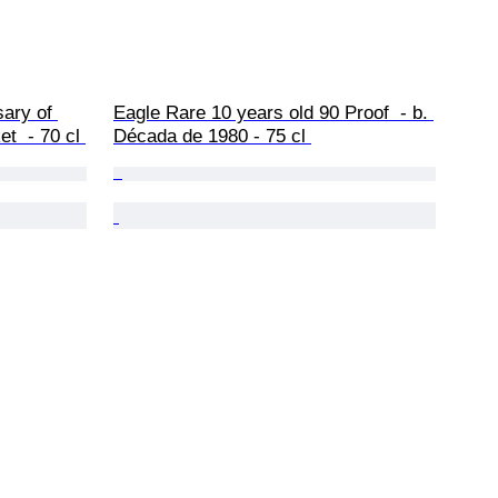
ary of 
Eagle Rare 10 years old 90 Proof  - b. 
t  - 70 cl 
Década de 1980 - 75 cl 