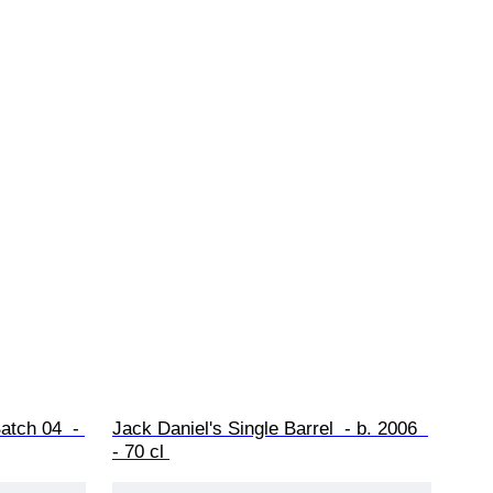
atch 04  - 
Jack Daniel's Single Barrel  - b. 2006  
- 70 cl 