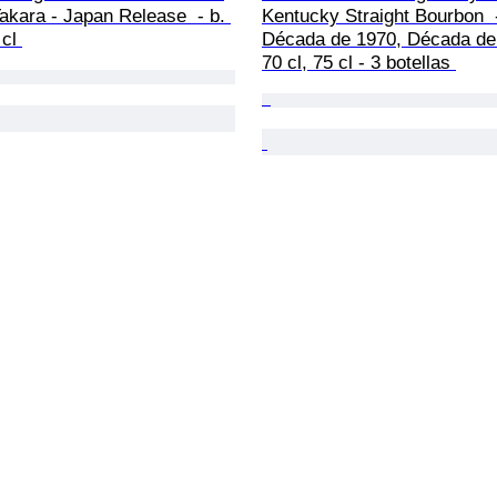
akara - Japan Release  - b. 
Kentucky Straight Bourbon  -
cl 
Década de 1970, Década de 
70 cl, 75 cl - 3 botellas 