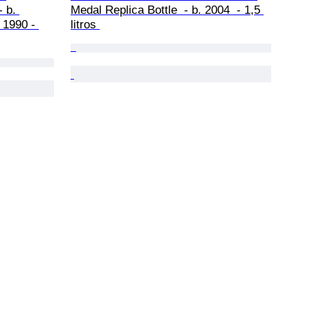
 b. 
Medal Replica Bottle  - b. 2004  - 1,5 
1990 - 
litros 