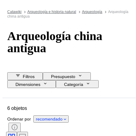
Catawiki
Arqueología e historia natural
Arqueología
Arqueología
china antigua
Arqueología china
antigua
Filtros
Presupuesto
Dimensiones
Categoría
Precio de reserva
Fecha final
Ubicación
Objeto
6 objetos
País de origen
Material
Estado
Estilo
Ordenar por
recomendado
Original / réplica
Procedencia