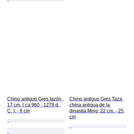
Chino antiguo Gres tazón, 
Chino antiguo Gres Taza 
17 cm. ( ca 960 - 1279 d. 
china antigua de la 
C. ). - 8 cm
dinastía Ming, 22 cm. - 25 
cm