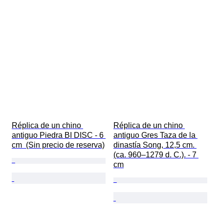
Réplica de un chino 
Réplica de un chino 
antiguo Piedra BI DISC - 6 
antiguo Gres Taza de la 
cm  (Sin precio de reserva)
dinastía Song, 12,5 cm. 
(ca. 960–1279 d. C.). - 7 
cm