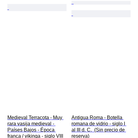
Medieval Terracota - Muy 
Antigua Roma - Botella 
rara vasija medieval - 
romana de vidrio - siglo I 
Países Bajos - Época 
al III d. C.  (Sin precio de 
franca / vikinga - siglo VIII 
reserva)