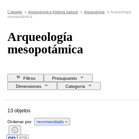
Catawiki
Arqueología e historia natural
Arqueología
Arqueología
mesopotámica
Arqueología
mesopotámica
Filtros
Presupuesto
Dimensiones
Categoría
Precio de reserva
Fecha final
Ubicación
Objeto
13 objetos
País de origen
Material
Estado
Estilo
Ordenar por
recomendado
Original / réplica
Procedencia