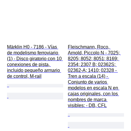
Märklin H0 - 7186 - Vías 
Fleischmann, Roco, 
de modelismo ferroviario 
Arnold, Piccolo N - 7025; 
(1) - Disco giratorio con 10 
8205; 8052; 8051; 8169; 
conexiones de pista, 
2354; 2307 B; 02362S; 
incluido pequeño armario 
02362-A; 1410; 02328 - 
de control, M-rail
Tren a escala (14) - 
Conjunto de varios 
modelos en escala N en 
cajas originales, con los 
nombres de marca 
visibles: - DB, CFL