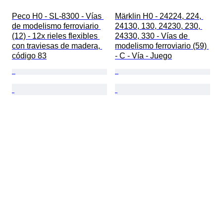
Peco H0 - SL-8300 - Vías 
Märklin H0 - 24224, 224, 
de modelismo ferroviario 
24130, 130, 24230, 230, 
(12) - 12x rieles flexibles 
24330, 330 - Vías de 
con traviesas de madera, 
modelismo ferroviario (59) 
código 83
- C - Vía - Juego