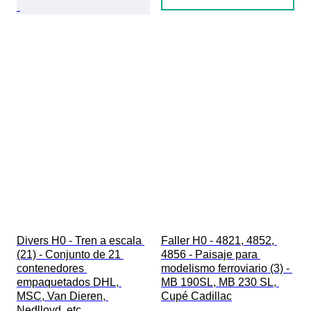
Divers H0 - Tren a escala 
Faller H0 - 4821, 4852, 
(21) - Conjunto de 21 
4856 - Paisaje para 
contenedores 
modelismo ferroviario (3) - 
empaquetados DHL, 
MB 190SL, MB 230 SL, 
MSC, Van Dieren, 
Cupé Cadillac
Nedlloyd, etc.