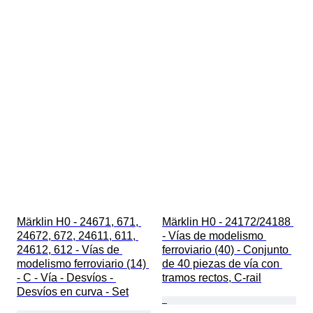
Märklin H0 - 24671, 671, 
Märklin H0 - 24172/24188 
24672, 672, 24611, 611, 
- Vías de modelismo 
24612, 612 - Vías de 
ferroviario (40) - Conjunto 
modelismo ferroviario (14) 
de 40 piezas de vía con 
- C - Vía - Desvíos - 
tramos rectos, C-rail
Desvíos en curva - Set