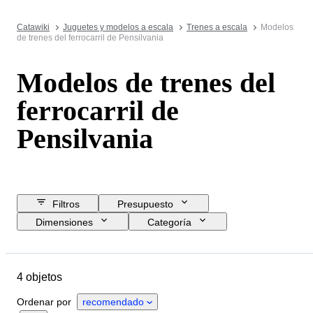
Catawiki
Juguetes y modelos a escala
Trenes a escala
Modelos
de trenes del ferrocarril de Pensilvania
Modelos de trenes del
ferrocarril de
Pensilvania
Filtros
Presupuesto
Dimensiones
Categoría
Precio de reserva
Fecha final
Ubicación
Marca
Objeto
4 objetos
Estado
Accesorios
Escala
Control
Fuente de alimentación
Ordenar por
recomendado
Empresa ferroviaria
Era