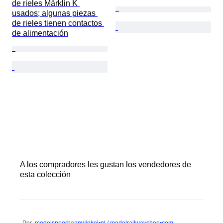
de rieles Märklin K 
usados; algunas piezas 
de rieles tienen contactos 
de alimentación
A los compradores les gustan los vendedores de
esta colección
Por
modelspoorbaanwinkel•nl / modelrailwayshop•com