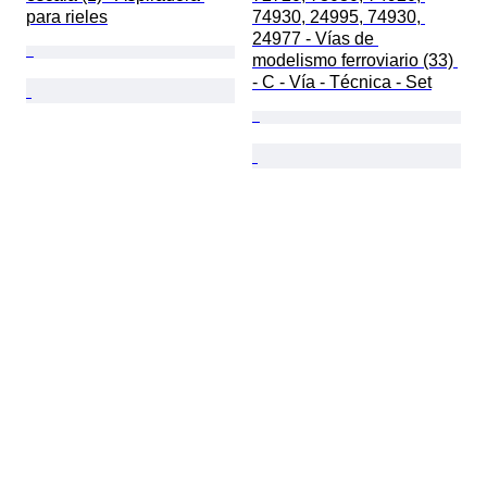
para rieles
74930, 24995, 74930, 
24977 - Vías de 
modelismo ferroviario (33) 
- C - Vía - Técnica - Set