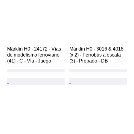
Märklin H0 - 24172 - Vías 
Märklin H0 - 3016 & 4018 
de modelismo ferroviario 
(x 2) - Ferrobús a escala 
(41) - C - Vía - Juego
(3) - Probado - DB