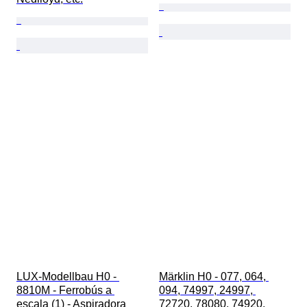
LUX-Modellbau H0 - 
Märklin H0 - 077, 064, 
8810M - Ferrobús a 
094, 74997, 24997, 
escala (1) - Aspiradora 
72720, 78080, 74920, 