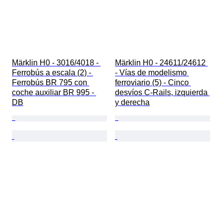
Märklin H0 - 3016/4018 - 
Märklin H0 - 24611/24612 
Ferrobús a escala (2) - 
- Vías de modelismo 
Ferrobús BR 795 con 
ferroviario (5) - Cinco 
coche auxiliar BR 995 - 
desvíos C-Rails, izquierda 
DB
y derecha