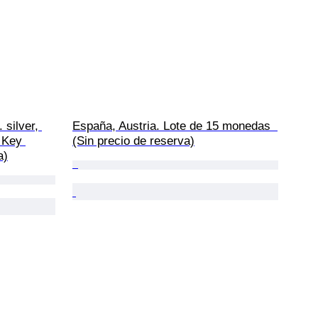
 silver, 
España, Austria. Lote de 15 monedas  
 Key 
(Sin precio de reserva)
a)