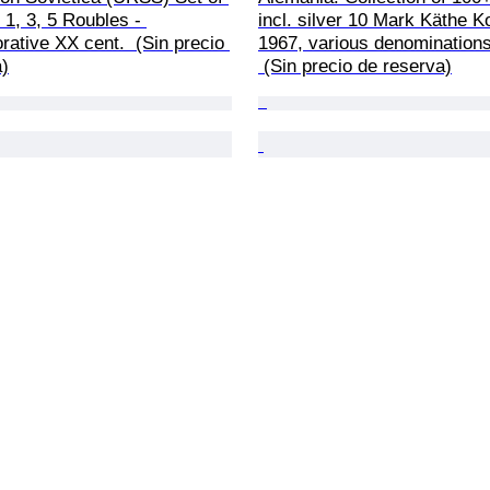
 1, 3, 5 Roubles - 
incl. silver 10 Mark Käthe Ko
tive XX cent.  (Sin precio 
1967, various denominations
a)
 (Sin precio de reserva)