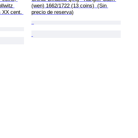
llwitz 
(wen) 1662/1722 (13 coins)  (Sin 
 XX cent. 
precio de reserva)