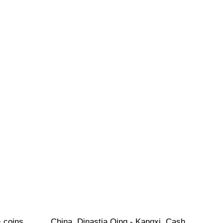
 coins, 
China. Dinastia Qing - Kangxi. Cash 