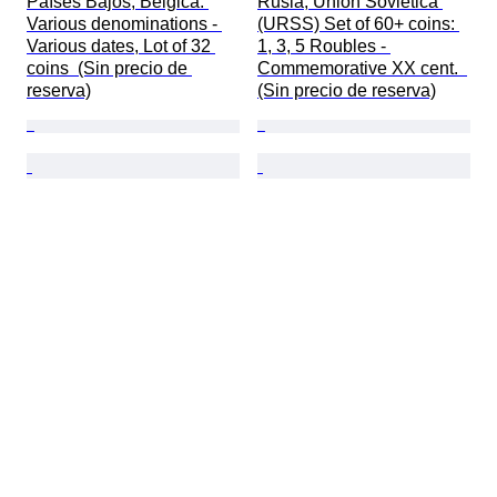
Países Bajos, Bélgica. 
Rusia, Unión Soviética 
Various denominations - 
(URSS) Set of 60+ coins: 
Various dates, Lot of 32 
1, 3, 5 Roubles - 
coins  (Sin precio de 
Commemorative XX cent.  
reserva)
(Sin precio de reserva)