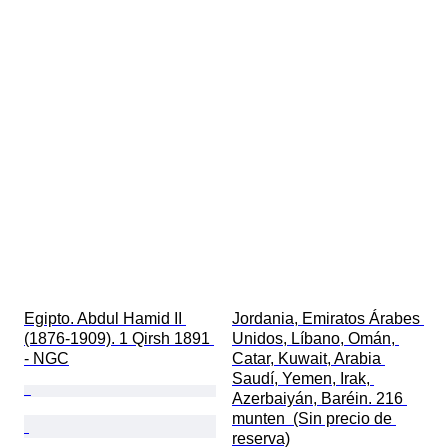
Egipto. Abdul Hamid II 
Jordania, Emiratos Árabes 
(1876-1909). 1 Qirsh 1891 
Unidos, Líbano, Omán, 
- NGC
Catar, Kuwait, Arabia 
Saudí, Yemen, Irak, 
Azerbaiyán, Baréin. 216 
munten  (Sin precio de 
reserva)