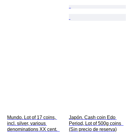
Mundo. Lot of 17 coins, 
Japón. Cash coin Edo 
incl. silver, various 
Period, Lot of 500g coins  
denominations XX cent.  
(Sin precio de reserva)