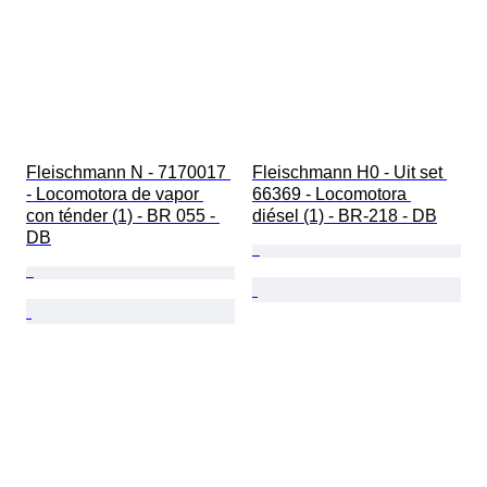
Fleischmann N - 7170017 
Fleischmann H0 - Uit set 
- Locomotora de vapor 
66369 - Locomotora 
con ténder (1) - BR 055 - 
diésel (1) - BR-218 - DB
DB