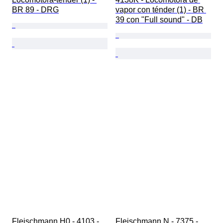
BR 89 - DRG
vapor con ténder (1) - BR 
39 con "Full sound" - DB
Fleischmann H0 - 4103 - 
Fleischmann N - 7375 - 