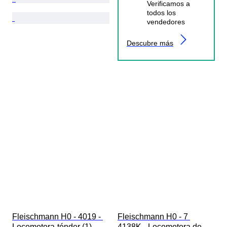
Verificamos a
todos los
vendedores
Descubre más
Fleischmann H0 - 4019 - 
Fleischmann H0 - 7 
Locomotora-ténder (1) - 
4138K - Locomotora de 