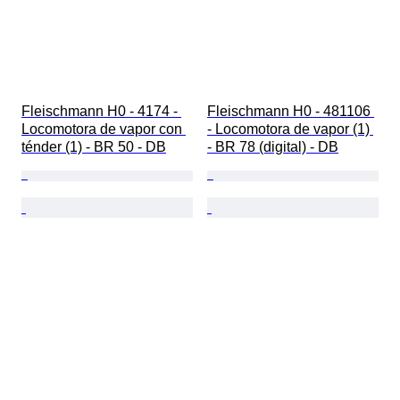
Fleischmann H0 - 4174 - 
Fleischmann H0 - 481106 
Locomotora de vapor con 
- Locomotora de vapor (1) 
ténder (1) - BR 50 - DB
- BR 78 (digital) - DB