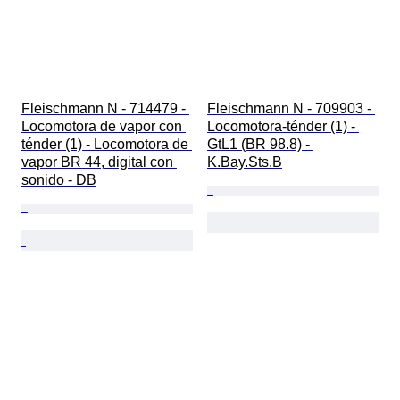
Fleischmann N - 714479 - 
Fleischmann N - 709903 - 
Locomotora de vapor con 
Locomotora-ténder (1) - 
ténder (1) - Locomotora de 
GtL1 (BR 98.8) - 
vapor BR 44, digital con 
K.Bay.Sts.B
sonido - DB