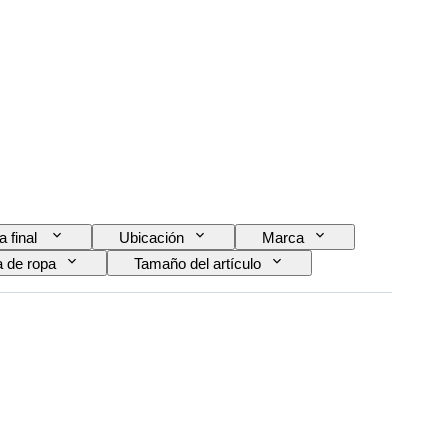
a final
Ubicación
Marca
a de ropa
Tamaño del artículo