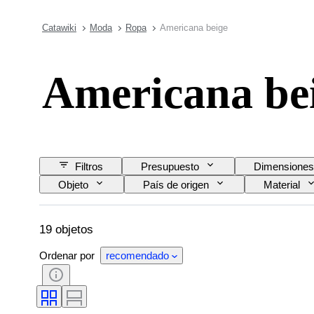
Catawiki
Moda
Ropa
Americana beige
Americana be
Filtros
Presupuesto
Dimensiones
Objeto
País de origen
Material
Era
Motivo
19 objetos
Ordenar por
recomendado