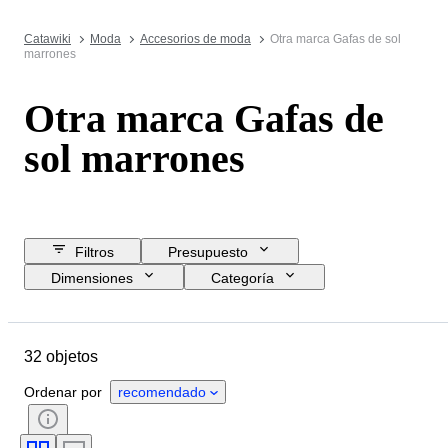
Catawiki
Moda
Accesorios de moda
Otra marca Gafas de sol
marrones
Otra marca Gafas de
sol marrones
Filtros
Presupuesto
Dimensiones
Categoría
Precio de reserva
Fecha final
Ubicación
Marca
Objeto
32 objetos
País de origen
Material
Estado
Color
Talla de ropa
Ordenar por
recomendado
Accesorios incluidos
Era