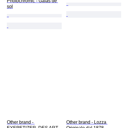
Photochromic - Gafas de 
sol
Other brand - 
Other brand - Lozza 
EYEPETIZER, DES ART 
Originale dal 1878 - 