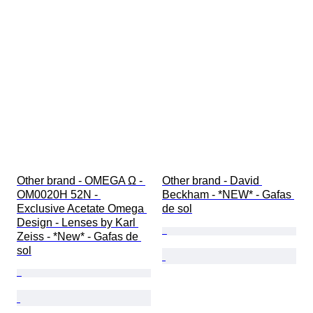
Other brand - OMEGA Ω - 
Other brand - David 
OM0020H 52N - 
Beckham - *NEW* - Gafas 
Exclusive Acetate Omega 
de sol
Design - Lenses by Karl 
Zeiss - *New* - Gafas de 
sol