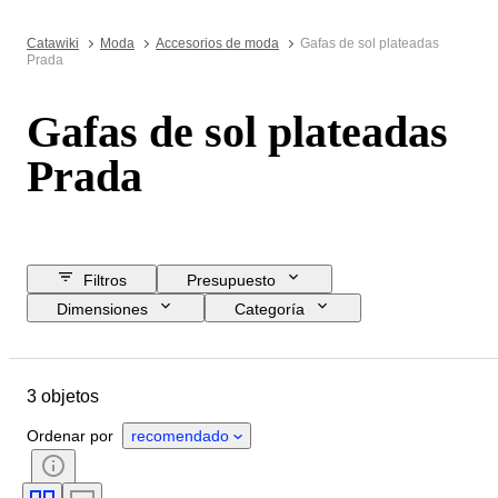
Catawiki
Moda
Accesorios de moda
Gafas de sol plateadas
Prada
Gafas de sol plateadas
Prada
Filtros
Presupuesto
Dimensiones
Categoría
Precio de reserva
Fecha final
Ubicación
Marca
Objeto
3 objetos
País de origen
Material
Estado
Color
Talla de ropa
Ordenar por
recomendado
Accesorios incluidos
Motivo
Era